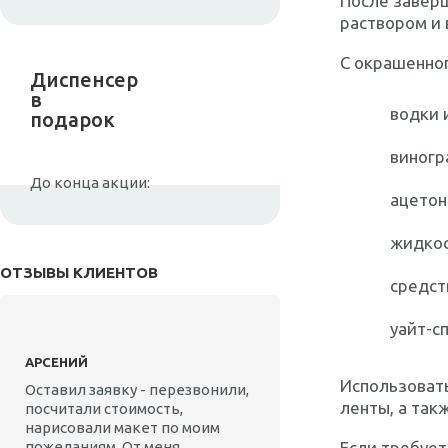
После завер
раствором и 
С окрашенно
Диспенсер
в
водки 
подарок
виногр
До конца акции:
ацетон
жидкос
ОТЗЫВЫ КЛИЕНТОВ
средст
уайт-с
АРСЕНИЙ
Использоват
Оставил заявку - перезвонили,
ленты, а так
посчитали стоимость,
нарисовали макет по моим
пожеланиям. От меня
Если требует