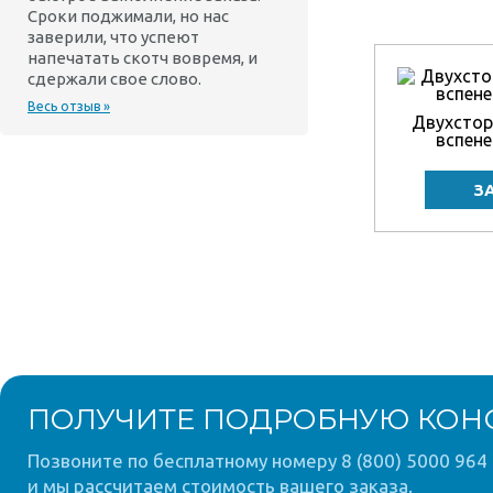
Сроки поджимали, но нас
заверили, что успеют
напечатать скотч вовремя, и
сдержали свое слово.
Весь отзыв »
Двухстор
вспене
ПОЛУЧИТЕ ПОДРОБНУЮ КОН
Позвоните по бесплатному номеру 8 (800) 5000 964 
и мы рассчитаем стоимость вашего заказа.