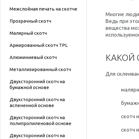
Межслойная печать на скотче
Многие люди 
Ведь при это
Прозрачный скотч
вещества мо
Малярный скотч
используемог
Армированный скотч TPL
КАКОЙ 
Алюминиевый скотч
Металлизированный скотч
Для склеиван
Двухсторонний скотч на
бумажной основе
малярн
Двухсторонний скотч на
бумажн
вспененной основе
скотч 
Двухсторонний скотч на
полипропиленовой основе
скотч 
Двухсторонний скотч на