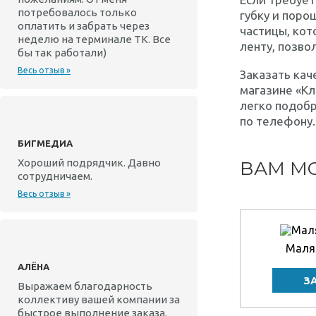
потребовалось только
губку и поро
оплатить и забрать через
частицы, кот
неделю на терминале ТК. Все
ленту, позво
бы так работали)
Весь отзыв »
Заказать кач
магазине «Кл
легко подобр
по телефону.
БИГМЕДИА
Хороший подрядчик. Давно
ВАМ МО
сотрудничаем.
Весь отзыв »
Маля
АЛЁНА
Выражаем благодарность
коллективу вашей компании за
быстрое выполнение заказа.