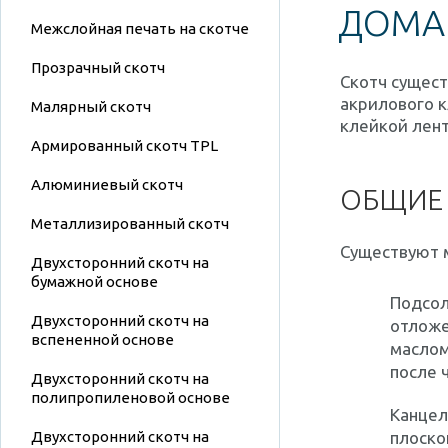
ДОМА
Межслойная печать на скотче
Прозрачный скотч
Скотч сущест
акрилового к
Малярный скотч
клейкой лент
Армированный скотч TPL
Алюминиевый скотч
ОБЩИЕ
Металлизированный скотч
Существуют 
Двухсторонний скотч на
бумажной основе
Подсол
Двухсторонний скотч на
отложе
вспененной основе
маслом
после 
Двухсторонний скотч на
полипропиленовой основе
Канцел
Двухсторонний скотч на
плоско