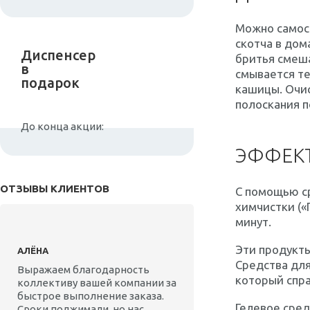
Можно самост
скотча в дом
Диспенсер
бритья смеша
в
смывается те
подарок
кашицы. Очис
полоскания п
До конца акции:
ЭФФЕК
ОТЗЫВЫ КЛИЕНТОВ
С помощью ср
химчистки («
минут.
Эти продукты
АЛЁНА
Средства для
Выражаем благодарность
который спра
коллективу вашей компании за
быстрое выполнение заказа.
Гелевое сред
Сроки поджимали, но нас