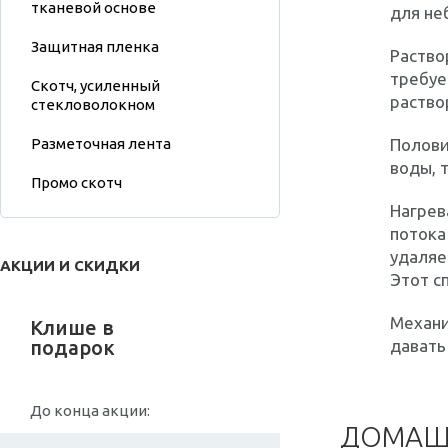
тканевой основе
для не
Защитная пленка
Раство
требуе
Скотч, усиленный
раство
стекловолокном
Разметочная лента
Полови
воды, 
Промо скотч
Нагрев
потока
удаляе
АКЦИИ И СКИДКИ
Этот с
Механи
Клише в
подарок
давать
До конца акции:
ДОМАШ