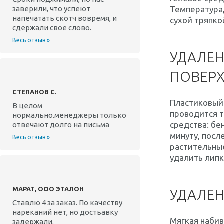
заверили, что успеют
Температура,
напечатать скотч вовремя, и
сухой тряпко
сдержали свое слово.
Весь отзыв »
УДАЛЕН
ПОВЕР
СТЕПАНОВ С.
Пластиковый 
В целом
проводится т
нормально.менеджеры только
средства: бе
отвечают долго на письма
минуту, посл
Весь отзыв »
растительные
удалить липк
МАРАТ, ООО ЭТАЛОН
УДАЛЕН
Ставлю 4 за заказ. По качеству
нареканий нет, но достьавку
Мягкая набив
задержали.