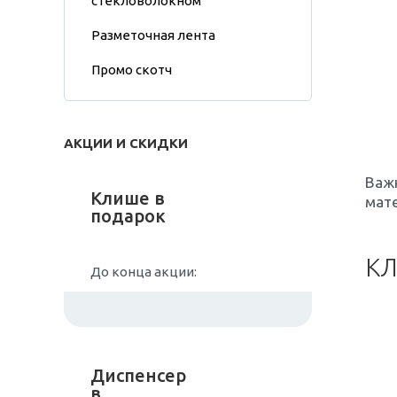
стекловолокном
Разметочная лента
Промо скотч
АКЦИИ И СКИДКИ
Важ
Клише в
мате
подарок
КЛ
До конца акции:
Диспенсер
в