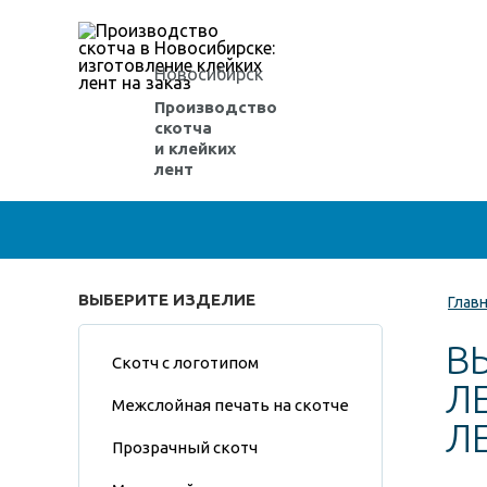
Новосибирск
Производство
скотча
и клейких
лент
ВЫБЕРИТЕ ИЗДЕЛИЕ
Глав
В
Скотч с логотипом
Л
Межслойная печать на скотче
Л
Прозрачный скотч