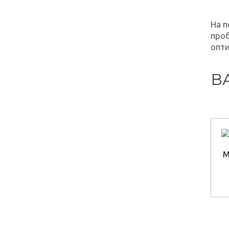
На п
проб
опт
В
М