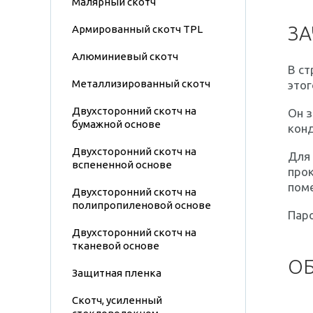
Малярный скотч
ЗА
Армированный скотч TPL
Алюминиевый скотч
В с
Металлизированный скотч
этог
Двухсторонний скотч на
Он з
бумажной основе
конд
Двухсторонний скотч на
Для 
вспененной основе
про
поме
Двухсторонний скотч на
полипропиленовой основе
Паро
Двухсторонний скотч на
тканевой основе
ОБ
Защитная пленка
Скотч, усиленный