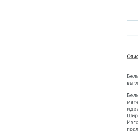
Опис
Белы
выгл
Бел
мате
идеа
Шири
Изго
посл