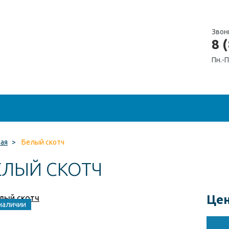
Звон
8 
Пн.-П
ная
>
Белый скотч
ЕЛЫЙ СКОТЧ
Цен
наличии