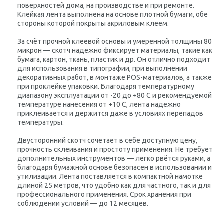
поверхностей дома, на производстве и при ремонте.
Клейкая лента выполнена на основе плотной бумаги, обе
стороны которой покрыты акриловым клеем.
За счёт прочной клеевой основы и умеренной толщины 80
микрон — скотч надежно фиксирует материалы, такие как
бумага, картон, ткань, пластик и др. Он отлично подходит
для использования в типографии, при выполнении
декоративных работ, в монтаже POS-материалов, а также
при проклейке упаковки. Благодаря температурному
диапазону эксплуатации от -20 до +80 C и рекомендуемой
температуре нанесения от +10 C, лента надежно
приклеивается и держится даже в условиях перепадов
температуры.
Двусторонний скотч сочетает в себе доступную цену,
прочность склеивания и простоту применения. Не требует
дополнительных инструментов — легко рвётся руками, а
благодаря бумажной основе безопасен в использовании и
утилизации. Лента поставляется в компактной намотке
длиной 25 метров, что удобно как для частного, так и для
профессионального применения. Срок хранения при
соблюдении условий — до 12 месяцев.