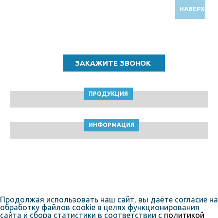
НАВЕРХ
Звоните по бесплатному номеру
8 (800) 5000 964
ПРОДУКЦИЯ
ИНФОРМАЦИЯ
ТПК Клейкие ленты © Новосибирск, 2010-2026
Пользовательское соглашение
Продолжая использовать наш сайт, вы даёте согласие на
обработку файлов cookie в целях функционирования
сайта и сбора статистики в соответствии с
политикой